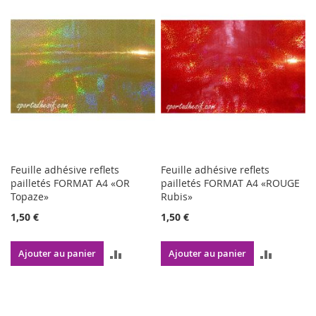
COMPAR
Feuille adhésive reflets
Feuille adhésive reflets
pailletés FORMAT A4 «OR
pailletés FORMAT A4 «ROUGE
Topaze»
Rubis»
1,50 €
1,50 €
AJOUTER
AJOUTE
Ajouter au panier
Ajouter au panier
AU
AU
COMPARATEUR
COMPAR