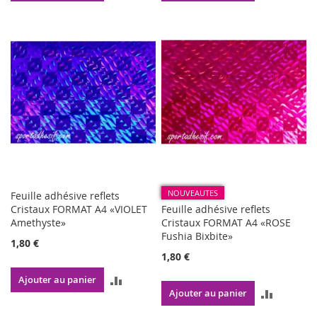
AU
AU
COMPARATEUR
COMPAR
NOUVEAUTES
Feuille adhésive reflets
Cristaux FORMAT A4 «VIOLET
Feuille adhésive reflets
Amethyste»
Cristaux FORMAT A4 «ROSE
Fushia Bixbite»
1,80 €
1,80 €
AJOUTER
Ajouter au panier
AJOUTE
Ajouter au panier
AU