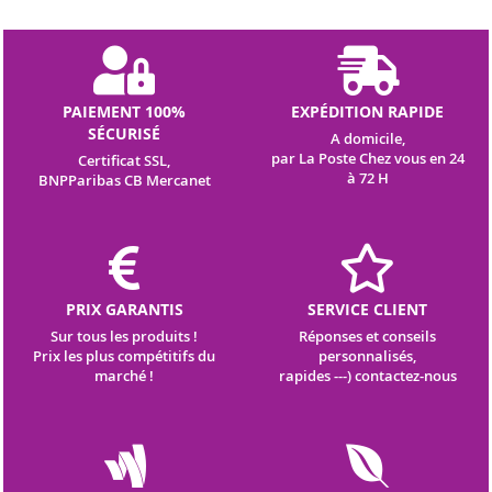
lettre
d’information
:
PAIEMENT 100%
EXPÉDITION RAPIDE
SÉCURISÉ
A domicile,
par La Poste Chez vous en 24
Certificat SSL,
à 72 H
BNPParibas CB Mercanet
PRIX GARANTIS
SERVICE CLIENT
Sur tous les produits !
Réponses et conseils
Prix les plus compétitifs du
personnalisés,
marché !
rapides ---) contactez-nous