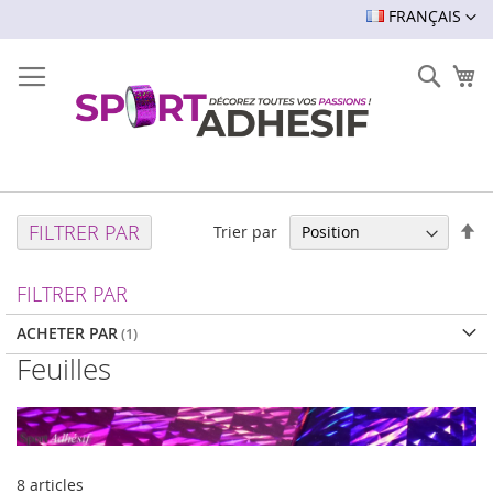
LANGUE
FRANÇAIS
Rech
Mo
Pa
FILTRER PAR
Trier par
or
dé
FILTRER PAR
ACHETER PAR
Feuilles
8
articles