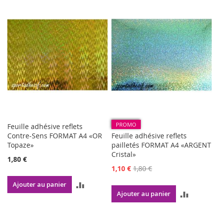
AU
COMPARATEUR
COMPAR
PROMO
Feuille adhésive reflets
Contre-Sens FORMAT A4 «OR
Feuille adhésive reflets
Topaze»
pailletés FORMAT A4 «ARGENT
Cristal»
1,80 €
Prix
1,10 €
1,80 €
Spécial
AJOUTER
Ajouter au panier
AJOUTE
Ajouter au panier
AU
AU
COMPARATEUR