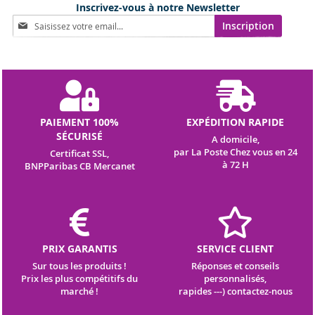
Inscrivez-vous à notre Newsletter
Inscription
Inscription
à
notre
lettre
d’information
:
PAIEMENT 100%
EXPÉDITION RAPIDE
SÉCURISÉ
A domicile,
par La Poste Chez vous en 24
Certificat SSL,
à 72 H
BNPParibas CB Mercanet
PRIX GARANTIS
SERVICE CLIENT
Sur tous les produits !
Réponses et conseils
Prix les plus compétitifs du
personnalisés,
marché !
rapides ---) contactez-nous