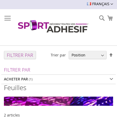
LANGUE
FRANÇAIS
Rech
Mo
Pa
FILTRER PAR
Trier par
or
dé
FILTRER PAR
ACHETER PAR
Feuilles
2
articles